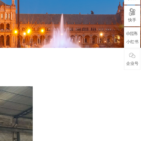

快手

小红书

企业号