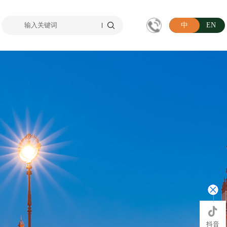
中
EN

抖音